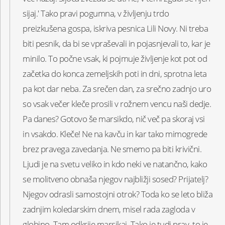
sijaj.' Tako pravi pogumna, v življenju trdo
preizkušena gospa, iskriva pesnica Lili Novy. Ni treba
biti pesnik, da bi se vpraševali in pojasnjevali to, kar je
minilo. To počne vsak, ki pojmuje življenje kot pot od
začetka do konca zemeljskih poti in dni, sprotna leta
pa kot dar neba. Za srečen dan, za srečno zadnjo uro
so vsak večer kleče prosili v rožnem vencu naši dedje.
Pa danes? Gotovo še marsikdo, nič več pa skoraj vsi
in vsakdo. Kleče! Ne na kavču in kar tako mimogrede
brez pravega zavedanja. Ne smemo pa biti krivični.
Ljudi je na svetu veliko in kdo neki ve natančno, kako
se molitveno obnaša njegov najbližji sosed? Prijatelj?
Njegov odrasli samostojni otrok? Toda ko se leto bliža
zadnjim koledarskim dnem, misel rada zagloda v
globino. Tam odkrije marsikaj. Tako je tudi prav, to je