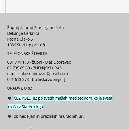
Župnijski urad Stari trg pri Ložu
Dekanija Cerknica
Pot na Ulako 5
1386 Stari trg pri Ložu
TELEFONSKE ŠTEVILKE:
031 771 113 - župnik Blaž Dobravec
01 705 89 60 - ŽUPNIJSKI URAD
e-mail:
blaz.dobravec@gmail.com
041 613 378 - bolniška župnija LJ
URADNE URE:
ČEZ POLETJE: po svetih mašah med tednom, ko je sveta
maša v Starem trgu
ob nedeljah in praznikih ni uradnih ur.