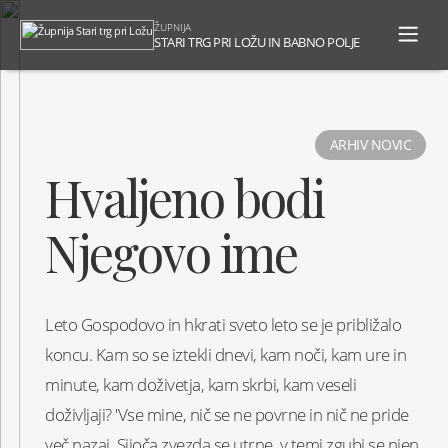
To
ŽUPNIJA
na
STARI TRG PRI LOŽU IN BABNO POLJE
ARHIV NOVIC
Hvaljeno bodi
Njegovo ime
Leto Gospodovo in hkrati sveto leto se je približalo
koncu. Kam so se iztekli dnevi, kam noči, kam ure in
minute, kam doživetja, kam skrbi, kam veseli
doživljaji? 'Vse mine, nič se ne povrne in nič ne pride
več nazaj. Sijoča zvezda se utrne, v temi zgubi se njen