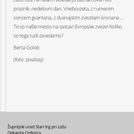
praznik, nedelovni dan. Vnebovzeta, z rumenim
soncem gvantana, z dvanajstim zvezdam kronana …
Te so našle mesto na zastavi Evropske zveze! Koliko
se tega tudi zavedamo?
Berta Golob
(foto: pixabay)
Župnijski urad Stari trg pri Ložu
Dekanija Cerknica