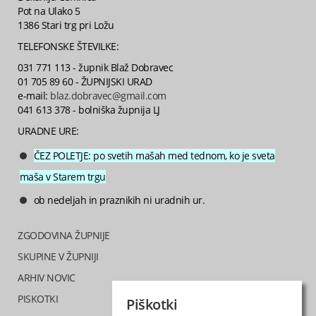
Pot na Ulako 5
1386 Stari trg pri Ložu
TELEFONSKE ŠTEVILKE:
031 771 113 - župnik Blaž Dobravec
01 705 89 60 - ŽUPNIJSKI URAD
e-mail:
blaz.dobravec@gmail.com
041 613 378 - bolniška župnija LJ
URADNE URE:
ČEZ POLETJE: po svetih mašah med tednom, ko je sveta
maša v Starem trgu
ob nedeljah in praznikih ni uradnih ur.
ZGODOVINA ŽUPNIJE
SKUPINE V ŽUPNIJI
ARHIV NOVIC
PISKOTKI
Piškotki