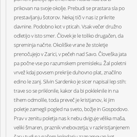
prikovan na svoje okolje. Prebudi se prastara sla po
prestavljanju šotorov. Nekaj tiči v nas iz prikrite
davnine. Podobno kot v pticah. Vsak večer družno
odletijo v isto smer. Človek je le toliko drugačen, da
spreminja načrte. Okoliške vrane že stoletje
prenočujejo v Zarici, v pečeh nad Savo. Človeška jata
pa počne vse po razumskem premisleku. Žal poletni
vrvež kdaj povsem prekrije duhovno plat, značilno
edino le zanj. Silvin Sardenko je sicer napisal lep stih:
trave so se priklonile, kakor da bi pokleknile in na
tihem odmolile, toda preveč je kristjanov, ki jim
poletje zamegli pogled na sveto, božje in Gospodovo.
Prav v zenitu poletja nas k nebu dviguje vélika maša,
veliki šmaren, praznik vnebovzetja; v razkristjanjenem
času tudi na našem koledarju zaznamovan kot