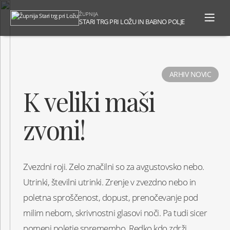
To
ŽUPNIJA
na
STARI TRG PRI LOŽU IN BABNO POLJE
ARHIV NOVIC
K veliki maši
zvoni!
Zvezdni roji. Zelo značilni so za avgustovsko nebo.
Utrinki, številni utrinki. Zrenje v zvezdno nebo in
poletna sproščenost, dopust, prenočevanje pod
milim nebom, skrivnostni glasovi noči. Pa tudi sicer
pomeni poletje spremembo. Redko kdo zdrži