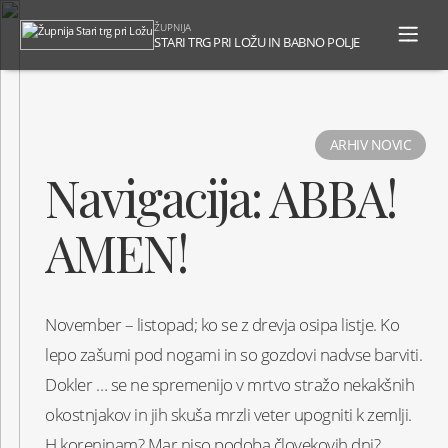
To
ŽUPNIJA
na
STARI TRG PRI LOŽU IN BABNO POLJE
ARHIV NOVIC
Navigacija: ABBA!
AMEN!
November – listopad; ko se z drevja osipa listje. Ko
lepo zašumi pod nogami in so gozdovi nadvse barviti.
Dokler … se ne spremenijo v mrtvo stražo nekakšnih
okostnjakov in jih skuša mrzli veter upogniti k zemlji.
H koreninam? Mar niso podoba človekovih dni?