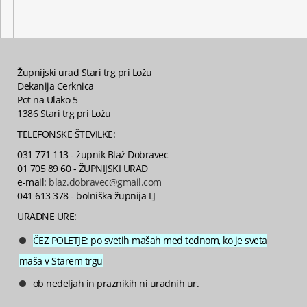
Župnijski urad Stari trg pri Ložu
Dekanija Cerknica
Pot na Ulako 5
1386 Stari trg pri Ložu
TELEFONSKE ŠTEVILKE:
031 771 113 - župnik Blaž Dobravec
01 705 89 60 - ŽUPNIJSKI URAD
e-mail:
blaz.dobravec@gmail.com
041 613 378 - bolniška župnija LJ
URADNE URE:
ČEZ POLETJE: po svetih mašah med tednom, ko je sveta
maša v Starem trgu
ob nedeljah in praznikih ni uradnih ur.