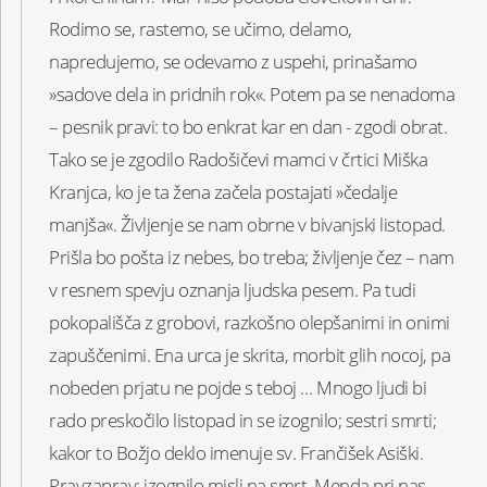
Rodimo se, rastemo, se učimo, delamo,
napredujemo, se odevamo z uspehi, prinašamo
»sadove dela in pridnih rok«. Potem pa se nenadoma
– pesnik pravi: to bo enkrat kar en dan - zgodi obrat.
Tako se je zgodilo Radošičevi mamci v črtici Miška
Kranjca, ko je ta žena začela postajati »čedalje
manjša«. Življenje se nam obrne v bivanjski listopad.
Prišla bo pošta iz nebes, bo treba; življenje čez – nam
v resnem spevju oznanja ljudska pesem. Pa tudi
pokopališča z grobovi, razkošno olepšanimi in onimi
zapuščenimi. Ena urca je skrita, morbit glih nocoj, pa
nobeden prjatu ne pojde s teboj … Mnogo ljudi bi
rado preskočilo listopad in se izognilo; sestri smrti;
kakor to Božjo deklo imenuje sv. Frančišek Asiški.
Pravzaprav: izognilo misli na smrt. Menda pri nas