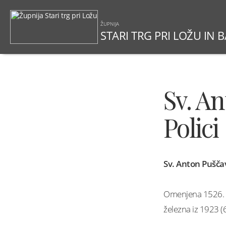
ŽUPNIJA
STARI TRG PRI LOŽU IN 
Sv. A
Polici
Sv. Anton Puščav
Omenjena 1526. K
železna iz 1923 (