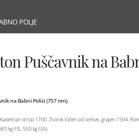
BABNO POLJE
SLOVESNOSTI 2026
NEDELJSKE MAŠE
ŽUPNI
nton Puščavnik na Bab
nik na Babni Polici (757 nm).
asetiran strop 1700. Zvonik ločen od cerkve, grajen 1594. Ro
685 kg FIS, 550 kg GIS)