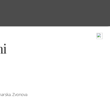
JA STARI TRG
CERKVE
SKUPINE
DUHOVNOST
ni
marska. Zvonova