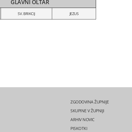
GLAVNI OLTAR
SV. BRIKCIJ
JEZUS
ZGODOVINA ŽUPNIJE
SKUPINE V ŽUPNIJI
ARHIV NOVIC
PISKOTKI