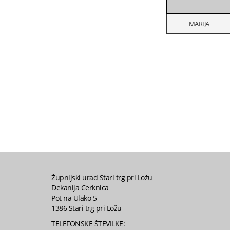
MARIJA
Župnijski urad Stari trg pri Ložu
Dekanija Cerknica
Pot na Ulako 5
1386 Stari trg pri Ložu
TELEFONSKE ŠTEVILKE: