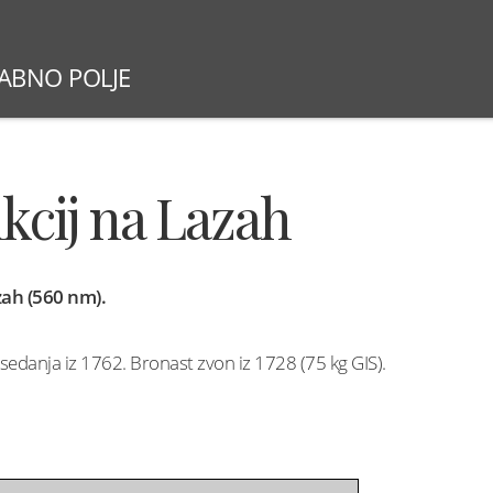
BABNO POLJE
SLOVESNOSTI 2026
NEDELJSKE MAŠE
ŽUPNI
ikcij na Lazah
azah (560 nm).
edanja iz 1762. Bronast zvon iz 1728 (75 kg GIS).