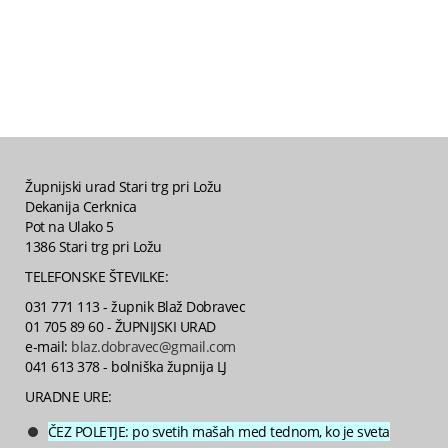
Župnijski urad Stari trg pri Ložu
Dekanija Cerknica
Pot na Ulako 5
1386 Stari trg pri Ložu
TELEFONSKE ŠTEVILKE:
031 771 113 - župnik Blaž Dobravec
01 705 89 60 - ŽUPNIJSKI URAD
e-mail:
blaz.dobravec@gmail.com
041 613 378 - bolniška župnija LJ
URADNE URE:
ČEZ POLETJE: po svetih mašah med tednom, ko je sveta