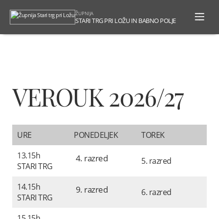
To
ŽUPNIJA
na
STARI TRG PRI LOŽU IN BABNO POLJE
VEROUK 2026/27
URE
PONEDELJEK
TOREK
13.15h
4. razred
5. razred
STARI TRG
14.15h
9. razred
6. razred
STARI TRG
15.15h