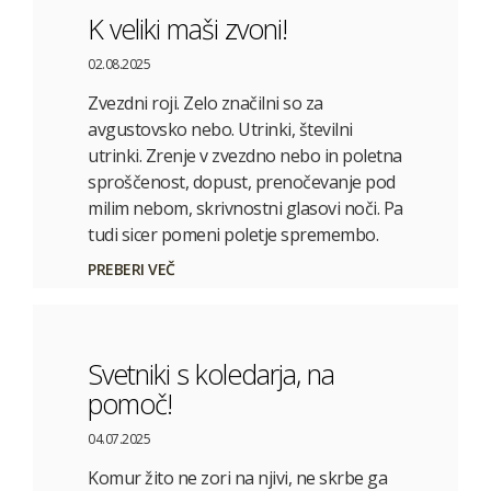
K veliki maši zvoni!
02.08.2025
Zvezdni roji. Zelo značilni so za
avgustovsko nebo. Utrinki, številni
utrinki. Zrenje v zvezdno nebo in poletna
sproščenost, dopust, prenočevanje pod
milim nebom, skrivnostni glasovi noči. Pa
tudi sicer pomeni poletje spremembo.
PREBERI VEČ
Svetniki s koledarja, na
pomoč!
04.07.2025
Komur žito ne zori na njivi, ne skrbe ga