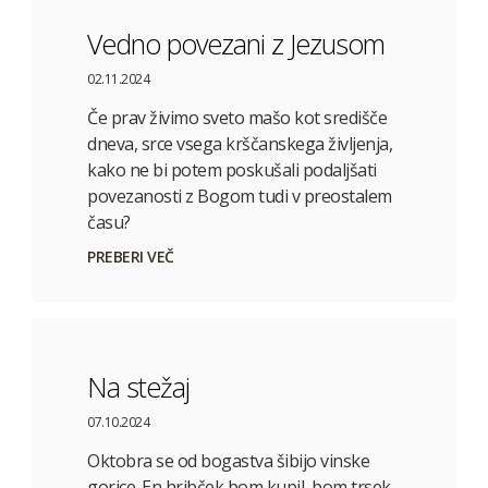
Vedno povezani z Jezusom
02.11.2024
Če prav živimo sveto mašo kot središče
dneva, srce vsega krščanskega življenja,
kako ne bi potem poskušali podaljšati
povezanosti z Bogom tudi v preostalem
času?
PREBERI VEČ
Na stežaj
07.10.2024
Oktobra se od bogastva šibijo vinske
gorice. En hribček bom kupil, bom trsek