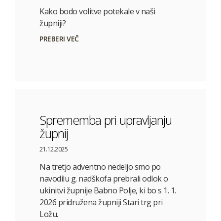
Kako bodo volitve potekale v naši
župniji?
PREBERI VEČ
Sprememba pri upravljanju
župnij
21.12.2025
Na tretjo adventno nedeljo smo po
navodilu g. nadškofa prebrali odlok o
ukinitvi župnije Babno Polje, ki bo s 1. 1.
2026 pridružena župniji Stari trg pri
Ložu.