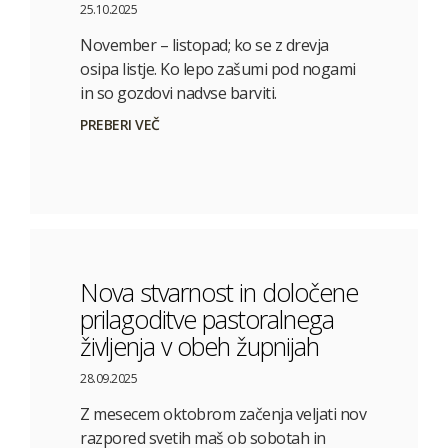
25.10.2025
November – listopad; ko se z drevja
osipa listje. Ko lepo zašumi pod nogami
in so gozdovi nadvse barviti.
PREBERI VEČ
Nova stvarnost in določene
prilagoditve pastoralnega
življenja v obeh župnijah
28.09.2025
Z mesecem oktobrom začenja veljati nov
razpored svetih maš ob sobotah in