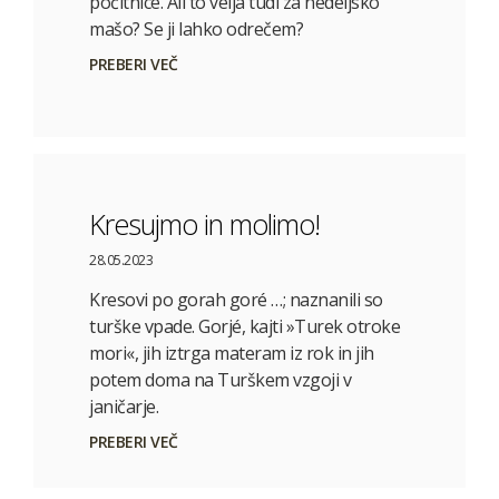
počitnice. Ali to velja tudi za nedeljsko
mašo? Se ji lahko odrečem?
PREBERI VEČ
Kresujmo in molimo!
28.05.2023
Kresovi po gorah goré …; naznanili so
turške vpade. Gorjé, kajti »Turek otroke
mori«, jih iztrga materam iz rok in jih
potem doma na Turškem vzgoji v
janičarje.
PREBERI VEČ