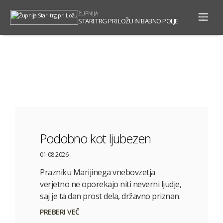
To
ŽUPNIJA
na
STARI TRG PRI LOŽU IN BABNO POLJE
Podobno kot ljubezen
01.08.2026
Prazniku Marijinega vnebovzetja
verjetno ne oporekajo niti neverni ljudje,
saj je ta dan prost dela, državno priznan.
PREBERI VEČ