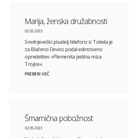
Marija, ženska družabnosti
02.05.2023
Srednjeveški pisatelj Ildefonz iz Toleda je
za Blaženo Devico podal edinstveno
opredelitev: »Plemenita jedilna miza
Trojice«.
PREBERI VEČ
Šmarnična pobožnost
02.05.2023