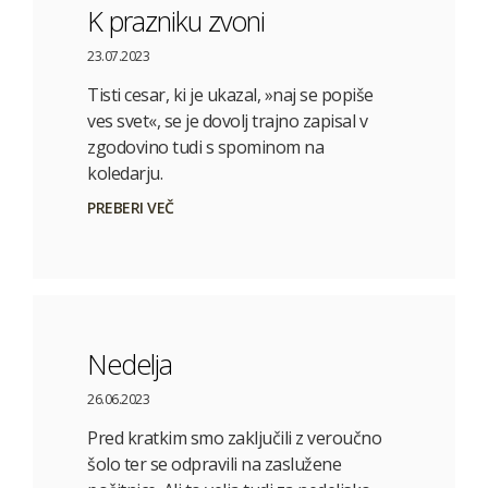
K prazniku zvoni
23.07.2023
Tisti cesar, ki je ukazal, »naj se popiše
ves svet«, se je dovolj trajno zapisal v
zgodovino tudi s spominom na
koledarju.
PREBERI VEČ
Nedelja
26.06.2023
Pred kratkim smo zaključili z veroučno
šolo ter se odpravili na zaslužene