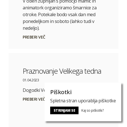
V obeh župnijah s pomočjo mamic in
animatork organiziramo šmarnice za
otroke. Potekale bodo vsak dan med
ponedeljkom in soboto (lahko tudi v
nedeljo).
PREBERI VEČ
Praznovanje Velikega tedna
01.04.2023
Dogodki Velikega tedna
Piškotki
PREBERI VEČ
Spletna stran uporablja piškotke
STRINJAM SE
Kaj so piškotki?