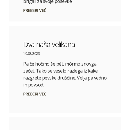
brigali za svoje posevke.
PREBERI VEČ
Dva naša velikana
19.08.2023
Pa če hočmo še pét, mórmo znovga
začet. Tako se veselo razlega iz kake
razgrete pevske druščine. Velja pa vedno
in povsod.
PREBERI VEČ