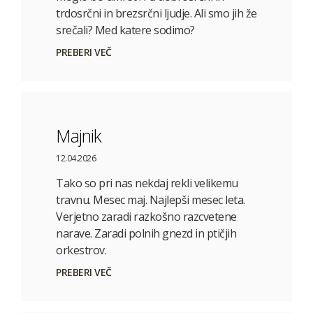
trdosrčni in brezsrčni ljudje. Ali smo jih že
srečali? Med katere sodimo?
PREBERI VEČ
Majnik
12.04.2026
Tako so pri nas nekdaj rekli velikemu
travnu. Mesec maj. Najlepši mesec leta.
Verjetno zaradi razkošno razcvetene
narave. Zaradi polnih gnezd in ptičjih
orkestrov.
PREBERI VEČ