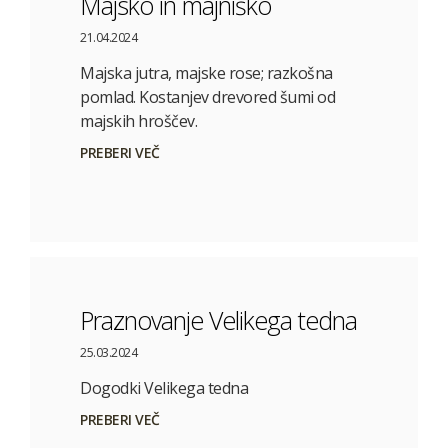
Majsko in majniško
21.04.2024
Majska jutra, majske rose; razkošna
pomlad. Kostanjev drevored šumi od
majskih hroščev.
PREBERI VEČ
Praznovanje Velikega tedna
25.03.2024
Dogodki Velikega tedna
PREBERI VEČ