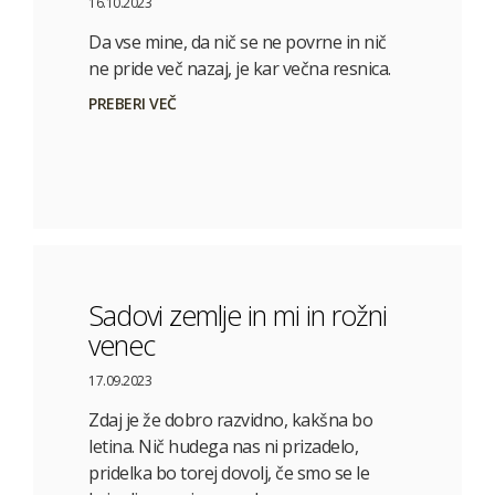
16.10.2023
Da vse mine, da nič se ne povrne in nič
ne pride več nazaj, je kar večna resnica.
PREBERI VEČ
Sadovi zemlje in mi in rožni
venec
17.09.2023
Zdaj je že dobro razvidno, kakšna bo
letina. Nič hudega nas ni prizadelo,
pridelka bo torej dovolj, če smo se le