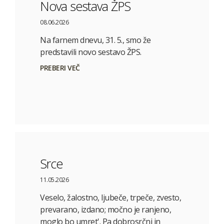
Nova sestava ŽPS
08.06.2026
Na farnem dnevu, 31. 5., smo že
predstavili novo sestavo ŽPS.
PREBERI VEČ
Srce
11.05.2026
Veselo, žalostno, ljubeče, trpeče, zvesto,
prevarano, izdano; močno je ranjeno,
moglo bo umret'. Pa dobrosrčni in